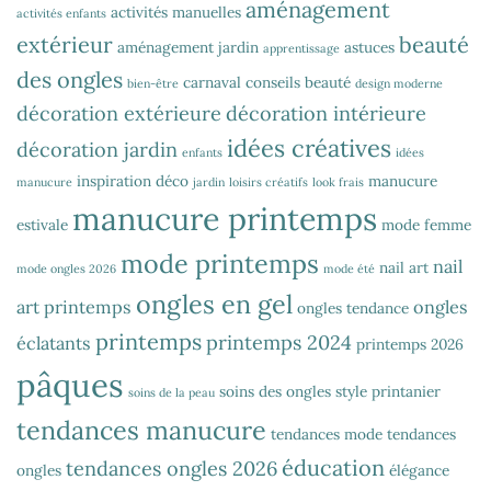
aménagement
activités manuelles
activités enfants
extérieur
beauté
aménagement jardin
astuces
apprentissage
des ongles
carnaval
conseils beauté
bien-être
design moderne
décoration extérieure
décoration intérieure
idées créatives
décoration jardin
enfants
idées
inspiration déco
manucure
manucure
jardin
loisirs créatifs
look frais
manucure printemps
estivale
mode femme
mode printemps
nail
nail art
mode ongles 2026
mode été
ongles en gel
art printemps
ongles
ongles tendance
printemps
printemps 2024
éclatants
printemps 2026
pâques
soins des ongles
style printanier
soins de la peau
tendances manucure
tendances mode
tendances
éducation
tendances ongles 2026
ongles
élégance