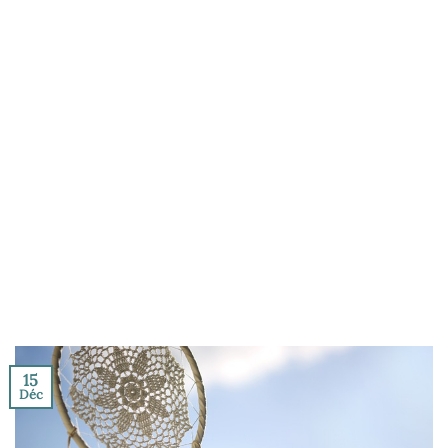
15
Déc