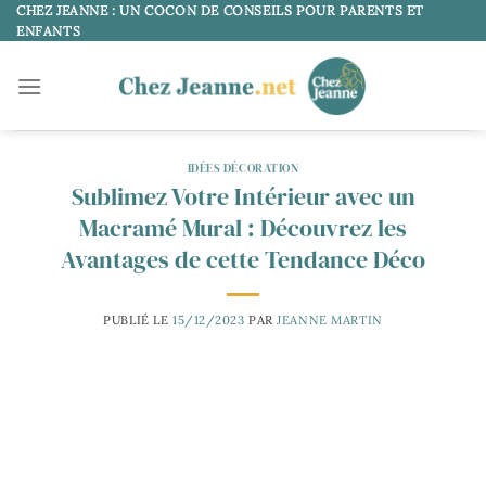
Passer
CHEZ JEANNE : UN COCON DE CONSEILS POUR PARENTS ET
ENFANTS
au
contenu
IDÉES DÉCORATION
Sublimez Votre Intérieur avec un
Macramé Mural : Découvrez les
Avantages de cette Tendance Déco
PUBLIÉ LE
15/12/2023
PAR
JEANNE MARTIN