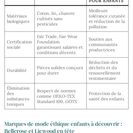
POUR ENFANTS
Meilleure
Coton, lin, chanvre
Matériaux
tolérance cutanée
cultivés sans
biologiques
et réduction de la
pesticides
pollution
Fair Trade, Fair Wear
Soutien aux
Certification
Foundation
communautés
sociale
garantissant salaires et
productrices
conditions décents
Réduction des
Pièces solides conçues
déchets et du
Durabilité
pour durer
renouvellement
vestimentaire
Élimination
Respect de normes
des
Protection de la
comme OEKO-TEX
substances
santé des enfants
Standard 100, GOTS
toxiques
Marques de mode éthique enfants à découvrir :
Bellerose et Liewood en tête