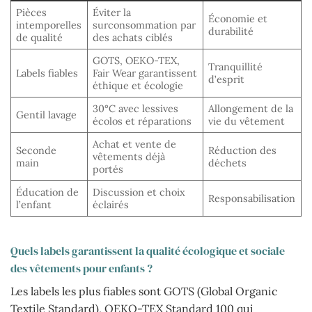
Pièces
Éviter la
Économie et
intemporelles
surconsommation par
durabilité
de qualité
des achats ciblés
GOTS, OEKO-TEX,
Tranquillité
Labels fiables
Fair Wear garantissent
d’esprit
éthique et écologie
30°C avec lessives
Allongement de la
Gentil lavage
écolos et réparations
vie du vêtement
Achat et vente de
Seconde
Réduction des
vêtements déjà
main
déchets
portés
Éducation de
Discussion et choix
Responsabilisation
l’enfant
éclairés
Quels labels garantissent la qualité écologique et sociale
des vêtements pour enfants ?
Les labels les plus fiables sont GOTS (Global Organic
Textile Standard), OEKO-TEX Standard 100 qui