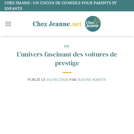
Passer
CHEZ JEANNE : UN COCON DE CONSEILS POUR PARENTS ET
ENFANTS
au
contenu
PIN
L’univers fascinant des voitures de
prestige
PUBLIÉ LE
02/03/2026
PAR
JEANNE MARTIN