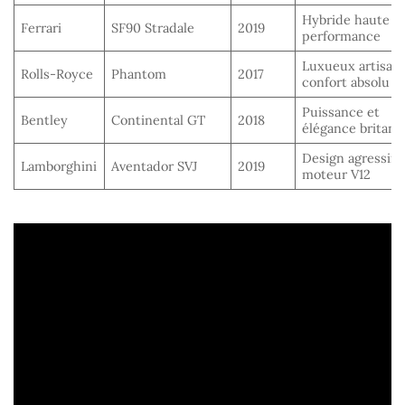
Hybride haute
Ferrari
SF90 Stradale
2019
performance
Luxueux artisana
Rolls-Royce
Phantom
2017
confort absolu
Puissance et
Bentley
Continental GT
2018
élégance britann
Design agressif 
Lamborghini
Aventador SVJ
2019
moteur V12