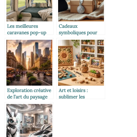
Les meilleures
Cadeaux
caravanes pop-up
symboliques pour
pour petites voitures
marquer les grandes
étapes de vie
Exploration créative
Art et loisirs :
de l’art du paysage
sublimer les
urbain
créations originales
avec des bouchons
de liège