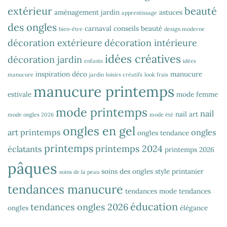
extérieur
beauté
aménagement jardin
astuces
apprentissage
des ongles
carnaval
conseils beauté
bien-être
design moderne
décoration extérieure
décoration intérieure
idées créatives
décoration jardin
enfants
idées
inspiration déco
manucure
manucure
jardin
loisirs créatifs
look frais
manucure printemps
estivale
mode femme
mode printemps
nail
nail art
mode ongles 2026
mode été
ongles en gel
art printemps
ongles
ongles tendance
printemps
printemps 2024
éclatants
printemps 2026
pâques
soins des ongles
style printanier
soins de la peau
tendances manucure
tendances mode
tendances
éducation
tendances ongles 2026
ongles
élégance