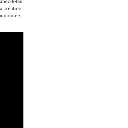
e anecdotes
la création
randonnée,