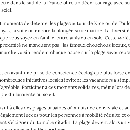
uette dans le sud de la France offre un décor sauvage avec s
soleil.
et moments de détente, les plages autour de Nice ou de Toul
yak, la voile ou encore la plongée sous-marine. La diversité
que vous soyez en famille, entre amis ou en solo. Cette variét
 proximité ne manquent pas : les fameux chouchous locaux, 
 marché voisin rendent chaque pause sur la plage savoureus
met en avant une prise de conscience écologique plus forte 
nombreuses initiatives locales invitent les vacanciers à s’imp
l’agréable. Participer à ces moments solidaires, même lors de
le du farniente au soleil.
ant à elles des plages urbaines où ambiance conviviale et a
 également l’accès pour les personnes à mobilité réduite et o
nt s’éloigner du tumulte citadin. La plage devient alors un v
 musique et activités sportives.