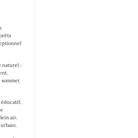
n
orêts
eptionnel
 naturel :
ent.
au sommet
 éducatif,
pe
ein air.
 urbain.