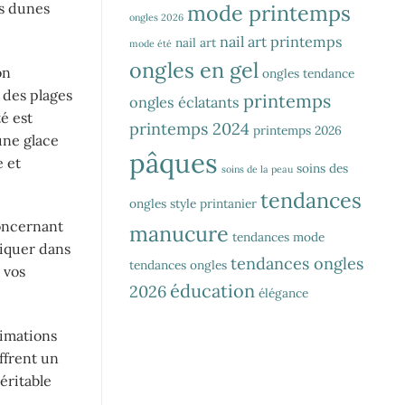
mode printemps
es dunes
ongles 2026
nail art printemps
nail art
mode été
ongles en gel
on
ongles tendance
 des plages
printemps
ongles éclatants
é est
printemps 2024
printemps 2026
une glace
pâques
e et
soins des
soins de la peau
tendances
ongles
style printanier
concernant
manucure
tendances mode
liquer dans
tendances ongles
tendances ongles
 vos
éducation
2026
élégance
nimations
ffrent un
éritable