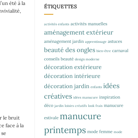
un été à la
ÉTIQUETTES
vivialité,
activités manuelles
activités enfants
aménagement extérieur
aménagement jardin
astuces
apprentissage
beauté des ongles
carnaval
bien-être
conseils beauté
design moderne
décoration extérieure
décoration intérieure
idées
décoration jardin
enfants
créatives
inspiration
idées manucure
déco
manucure
jardin
loisirs créatifs
look frais
manucure
 le bruit
estivale
e face à la
printemps
mode femme
mode
 se