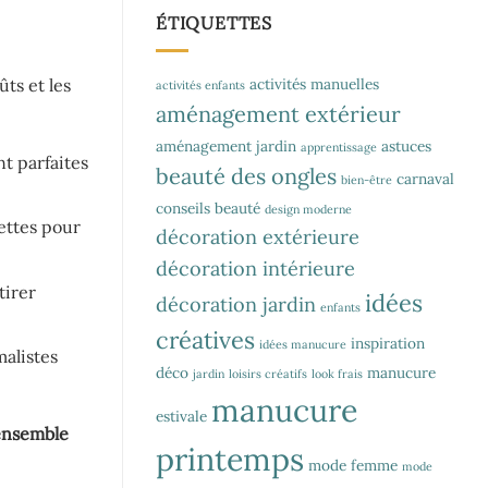
ÉTIQUETTES
activités manuelles
ûts et les
activités enfants
aménagement extérieur
aménagement jardin
astuces
apprentissage
nt parfaites
beauté des ongles
carnaval
bien-être
conseils beauté
design moderne
ettes pour
décoration extérieure
décoration intérieure
tirer
idées
décoration jardin
enfants
créatives
inspiration
idées manucure
alistes
déco
manucure
jardin
loisirs créatifs
look frais
manucure
estivale
 ensemble
printemps
mode femme
mode