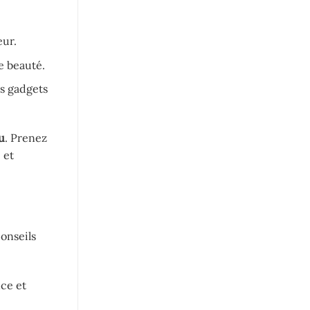
eur.
e beauté.
s gadgets
u
. Prenez
 et
conseils
ce et