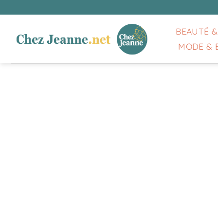
Passer
au
contenu
BEAUTÉ &
MODE & 