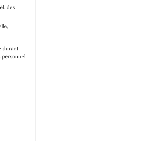
ël, des
lle,
e durant
et personnel