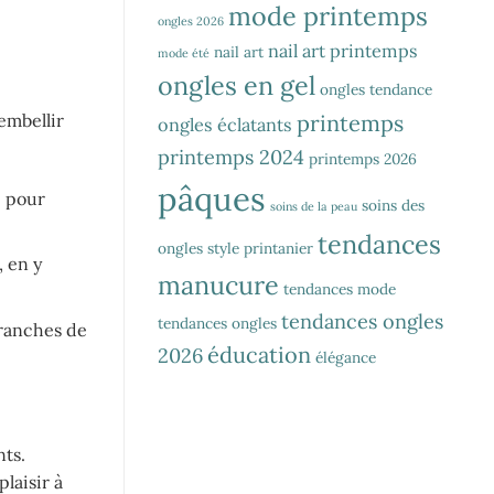
mode printemps
ongles 2026
nail art printemps
nail art
mode été
ongles en gel
ongles tendance
printemps
embellir
ongles éclatants
printemps 2024
printemps 2026
pâques
e pour
soins des
soins de la peau
tendances
ongles
style printanier
 en y
manucure
tendances mode
tendances ongles
tendances ongles
branches de
éducation
2026
élégance
nts.
laisir à