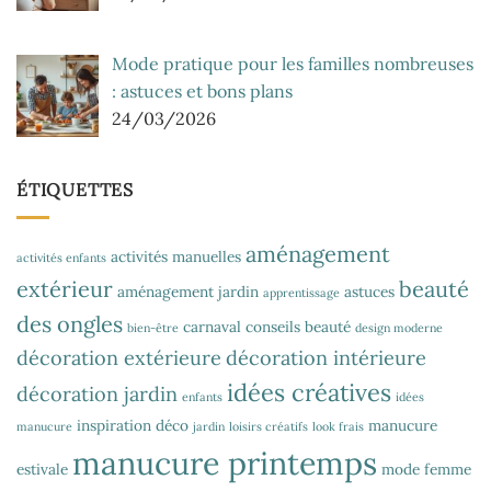
Mode pratique pour les familles nombreuses
: astuces et bons plans
24/03/2026
ÉTIQUETTES
aménagement
activités manuelles
activités enfants
extérieur
beauté
aménagement jardin
astuces
apprentissage
des ongles
carnaval
conseils beauté
bien-être
design moderne
décoration extérieure
décoration intérieure
idées créatives
décoration jardin
enfants
idées
inspiration déco
manucure
manucure
jardin
loisirs créatifs
look frais
manucure printemps
estivale
mode femme