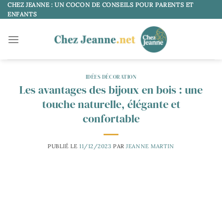
Passer
CHEZ JEANNE : UN COCON DE CONSEILS POUR PARENTS ET
ENFANTS
au
contenu
IDÉES DÉCORATION
Les avantages des bijoux en bois : une
touche naturelle, élégante et
confortable
PUBLIÉ LE
11/12/2023
PAR
JEANNE MARTIN