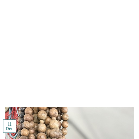
11
Déc