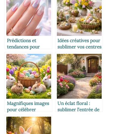
Prédictions et
Idées créatives pour
tendances pour
sublimer vos centres
Ongle en Mai 2026 :
de table de Pâques
Ce que vous devez
savoir
Magnifiques images
Un éclat floral :
pour célébrer
sublimer l’entrée de
Pâques en beauté
votre maison avec
un magnifique
massif de fleurs