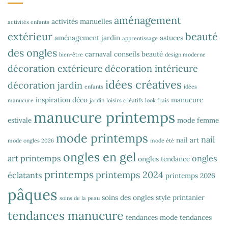
aménagement
activités manuelles
activités enfants
extérieur
beauté
aménagement jardin
astuces
apprentissage
des ongles
carnaval
conseils beauté
bien-être
design moderne
décoration extérieure
décoration intérieure
idées créatives
décoration jardin
enfants
idées
inspiration déco
manucure
manucure
jardin
loisirs créatifs
look frais
manucure printemps
estivale
mode femme
mode printemps
nail
nail art
mode ongles 2026
mode été
ongles en gel
art printemps
ongles
ongles tendance
printemps
printemps 2024
éclatants
printemps 2026
pâques
soins des ongles
style printanier
soins de la peau
tendances manucure
tendances mode
tendances