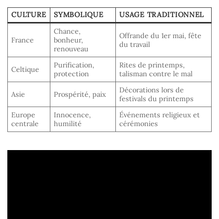
CULTURE
SYMBOLIQUE
USAGE TRADITIONNEL
Chance,
Offrande du 1er mai, fête
France
bonheur,
du travail
renouveau
Purification,
Rites de printemps,
Celtique
protection
talisman contre le mal
Décorations lors de
Asie
Prospérité, paix
festivals du printemps
Europe
Innocence,
Événements religieux et
centrale
humilité
cérémonies