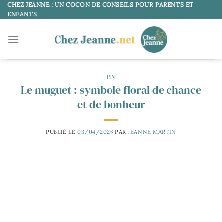
Passer
CHEZ JEANNE : UN COCON DE CONSEILS POUR PARENTS ET
ENFANTS
au
contenu
PIN
Le muguet : symbole floral de chance
et de bonheur
PUBLIÉ LE
03/04/2026
PAR
JEANNE MARTIN