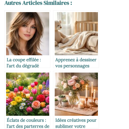
Autres Articles Similaires :
La coupe effilée :
Apprenez à dessiner
l’art du dégradé
vos personnages
léger pour un style
Disney préférés en
naturel et aérien
toute simplicité
Éclats de couleurs :
Idées créatives pour
l’art des parterres de
sublimer votre