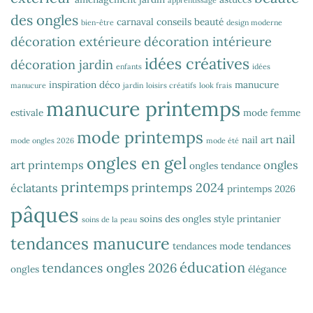
des ongles
carnaval
conseils beauté
bien-être
design moderne
décoration extérieure
décoration intérieure
idées créatives
décoration jardin
enfants
idées
inspiration déco
manucure
manucure
jardin
loisirs créatifs
look frais
manucure printemps
estivale
mode femme
mode printemps
nail
nail art
mode ongles 2026
mode été
ongles en gel
art printemps
ongles
ongles tendance
printemps
printemps 2024
éclatants
printemps 2026
pâques
soins des ongles
style printanier
soins de la peau
tendances manucure
tendances mode
tendances
éducation
tendances ongles 2026
ongles
élégance