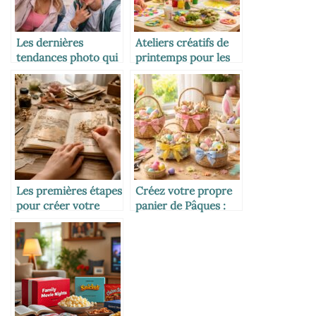
Les dernières
Ateliers créatifs de
tendances photo qui
printemps pour les
cartonnent sur
tout-petits en
TikTok
maternelle
Les premières étapes
Créez votre propre
pour créer votre
panier de Pâques :
propre Junk Journal
idées DIY originales
unique
et faciles