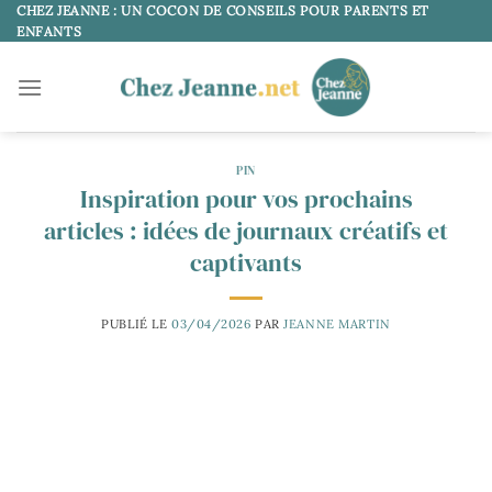
Passer
CHEZ JEANNE : UN COCON DE CONSEILS POUR PARENTS ET
ENFANTS
au
contenu
PIN
Inspiration pour vos prochains
articles : idées de journaux créatifs et
captivants
PUBLIÉ LE
03/04/2026
PAR
JEANNE MARTIN