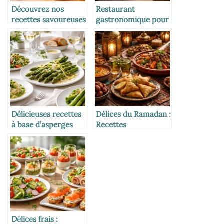
Découvrez nos
Restaurant
recettes savoureuses
gastronomique pour
de boissons à
mamans
savourer en toute
gourmandes dans les
occasion
établissements
chaleureux
Délicieuses recettes
Délices du Ramadan :
à base d’asperges
Recettes
vertes pour sublimer
savoureuses pour
vos repas
fêter le mois sacré
Délices frais :