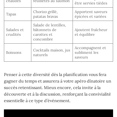
chaudes
feuilletés au saumon
être servies tièdes
Chorizo grillé,
Apportent saveurs
Tapas
patatas bravas
épicées et variées
Salade de lentilles,
Salades et
bâtonnets de
Ajoutent fraîcheur
crudités
carottes et
et équilibre
concombre
Accompagnent et
Cocktails maison, jus
Boissons
subliment les
naturels
saveurs
Penser à cette diversité dès la planification vous fera
gagner du temps et assurera à votre apéro dînatoire un
succès retentissant. Mieux encore, cela invite à la
découverte et à la discussion, renforçant la convivialité
essentielle à ce type d’événement.