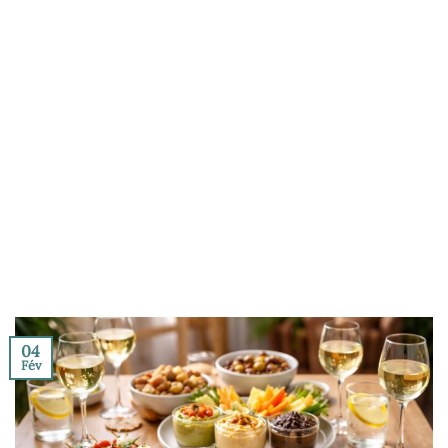
04
Fév