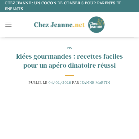
Passer
CHEZ JEANNE : UN COCON DE CONSEILS POUR PARENTS ET
ENFANTS
au
contenu
PIN
Idées gourmandes : recettes faciles
pour un apéro dînatoire réussi
PUBLIÉ LE
04/02/2026
PAR
JEANNE MARTIN