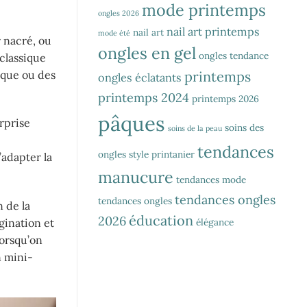
mode printemps
ongles 2026
nail art printemps
nail art
mode été
r nacré, ou
ongles en gel
ongles tendance
classique
lque ou des
printemps
ongles éclatants
printemps 2024
printemps 2026
pâques
urprise
soins des
soins de la peau
tendances
ongles
style printanier
’adapter la
manucure
tendances mode
tendances ongles
tendances ongles
n de la
éducation
2026
élégance
gination et
orsqu’on
n mini-