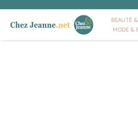
Passer
au
contenu
BEAUTÉ &
MODE & 