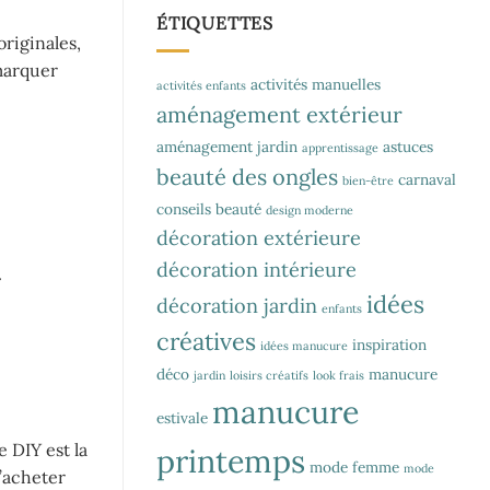
ÉTIQUETTES
originales,
marquer
activités manuelles
activités enfants
aménagement extérieur
aménagement jardin
astuces
apprentissage
beauté des ongles
carnaval
bien-être
conseils beauté
design moderne
décoration extérieure
décoration intérieure
.
idées
décoration jardin
enfants
créatives
inspiration
idées manucure
déco
manucure
jardin
loisirs créatifs
look frais
manucure
estivale
e DIY est la
printemps
mode femme
mode
’acheter