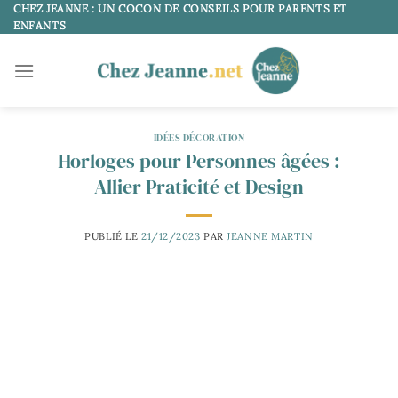
Passer
CHEZ JEANNE : UN COCON DE CONSEILS POUR PARENTS ET
ENFANTS
au
contenu
IDÉES DÉCORATION
Horloges pour Personnes âgées :
Allier Praticité et Design
PUBLIÉ LE
21/12/2023
PAR
JEANNE MARTIN