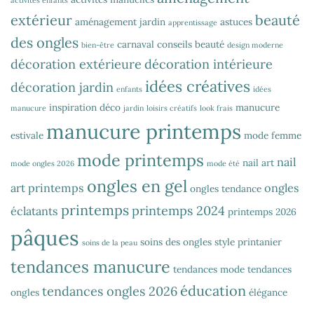
activités enfants
extérieur
beauté
aménagement jardin
astuces
apprentissage
des ongles
carnaval
conseils beauté
bien-être
design moderne
décoration extérieure
décoration intérieure
idées créatives
décoration jardin
enfants
idées
inspiration déco
manucure
manucure
jardin
loisirs créatifs
look frais
manucure printemps
estivale
mode femme
mode printemps
nail
nail art
mode ongles 2026
mode été
ongles en gel
art printemps
ongles
ongles tendance
printemps
printemps 2024
éclatants
printemps 2026
pâques
soins des ongles
style printanier
soins de la peau
tendances manucure
tendances mode
tendances
éducation
tendances ongles 2026
ongles
élégance