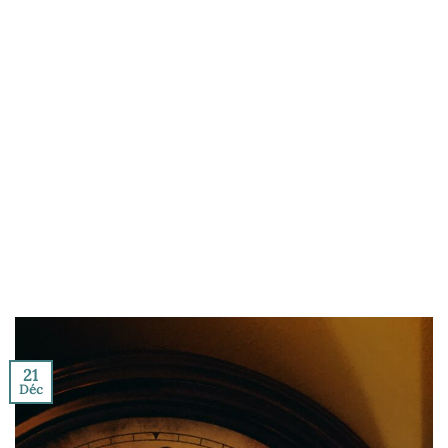
21
Déc