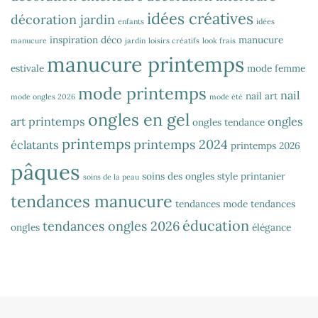
idées créatives
décoration jardin
enfants
idées
inspiration déco
manucure
manucure
jardin
loisirs créatifs
look frais
manucure printemps
estivale
mode femme
mode printemps
nail
nail art
mode ongles 2026
mode été
ongles en gel
art printemps
ongles
ongles tendance
printemps
printemps 2024
éclatants
printemps 2026
pâques
soins des ongles
style printanier
soins de la peau
tendances manucure
tendances mode
tendances
éducation
tendances ongles 2026
ongles
élégance