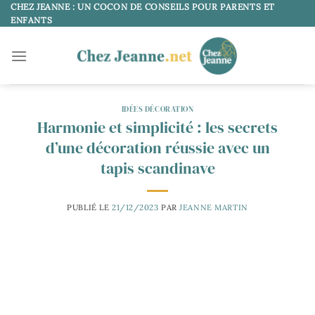
Passer
CHEZ JEANNE : UN COCON DE CONSEILS POUR PARENTS ET
ENFANTS
au
contenu
IDÉES DÉCORATION
Harmonie et simplicité : les secrets
d’une décoration réussie avec un
tapis scandinave
PUBLIÉ LE
21/12/2023
PAR
JEANNE MARTIN