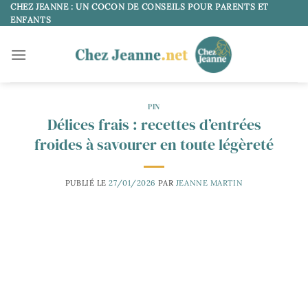
Passer
CHEZ JEANNE : UN COCON DE CONSEILS POUR PARENTS ET
ENFANTS
au
contenu
PIN
Délices frais : recettes d’entrées
froides à savourer en toute légèreté
PUBLIÉ LE
27/01/2026
PAR
JEANNE MARTIN