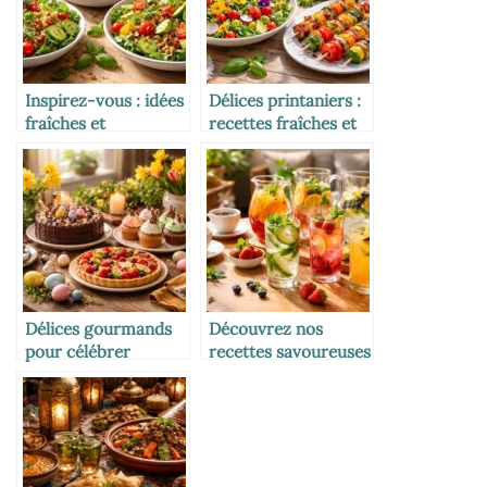
Inspirez-vous : idées
Délices printaniers :
fraîches et
recettes fraîches et
savoureuses de
colorées pour ravir
salades froides
vos papilles
Délices gourmands
Découvrez nos
pour célébrer
recettes savoureuses
Pâques : recettes
de boissons à
savoureuses à
savourer en toute
découvrir
occasion