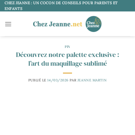
Passer
CHEZ JEANNE : UN COCON DE CONSEILS POUR PARENTS ET
ENFANTS
au
contenu
PIN
Découvrez notre palette exclusive :
l’art du maquillage sublimé
PUBLIÉ LE
14/03/2026
PAR
JEANNE MARTIN