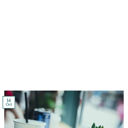
14
Oct