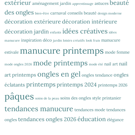
extérieur
beauté
aménagement jardin
astuces
apprentissage
des ongles
carnaval
conseils beauté
bien-être
design moderne
décoration extérieure
décoration intérieure
idées créatives
décoration jardin
enfants
idées
inspiration déco
manucure
manucure
jardin
loisirs créatifs
look frais
manucure printemps
estivale
mode femme
mode printemps
nail
nail art
mode ongles 2026
mode été
ongles en gel
art printemps
ongles
ongles tendance
printemps
printemps 2024
éclatants
printemps 2026
pâques
soins des ongles
style printanier
soins de la peau
tendances manucure
tendances mode
tendances
éducation
tendances ongles 2026
ongles
élégance