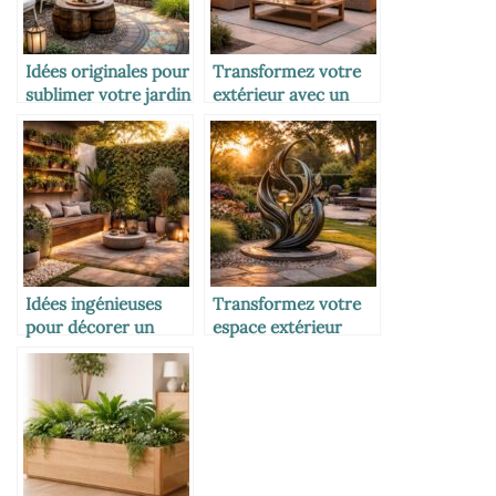
Idées originales pour
Transformez votre
sublimer votre jardin
extérieur avec un
avec des objets déco
salon de jardin
élégant et
confortable
Idées ingénieuses
Transformez votre
pour décorer un
espace extérieur
petit jardin avec
avec une sculpture
style
de jardin unique et
élégante