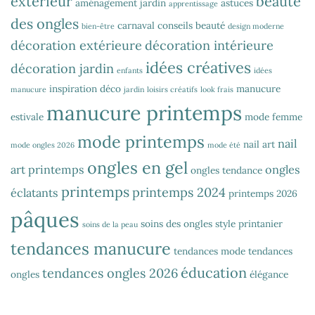
extérieur
beauté
aménagement jardin
astuces
apprentissage
des ongles
carnaval
conseils beauté
bien-être
design moderne
décoration extérieure
décoration intérieure
idées créatives
décoration jardin
enfants
idées
inspiration déco
manucure
manucure
jardin
loisirs créatifs
look frais
manucure printemps
estivale
mode femme
mode printemps
nail
nail art
mode ongles 2026
mode été
ongles en gel
art printemps
ongles
ongles tendance
printemps
printemps 2024
éclatants
printemps 2026
pâques
soins des ongles
style printanier
soins de la peau
tendances manucure
tendances mode
tendances
éducation
tendances ongles 2026
ongles
élégance