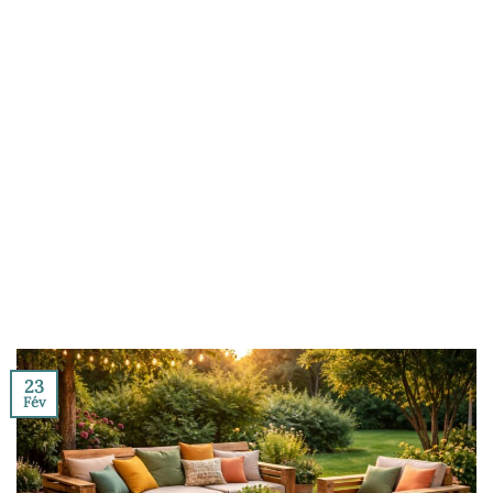
23
Fév