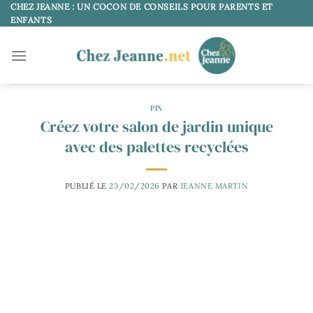
Passer
CHEZ JEANNE : UN COCON DE CONSEILS POUR PARENTS ET
ENFANTS
au
contenu
PIN
Créez votre salon de jardin unique
avec des palettes recyclées
PUBLIÉ LE
23/02/2026
PAR
JEANNE MARTIN