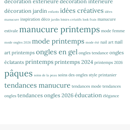
décoration extérieure
décoration intérieure
idées créatives
décoration jardin
enfants
idées
inspiration déco
manucure
manucure
jardin
loisirs créatifs
look frais
manucure printemps
estivale
mode femme
mode printemps
nail
nail art
mode ongles 2026
mode été
ongles en gel
art printemps
ongles
ongles tendance
printemps
printemps 2024
éclatants
printemps 2026
pâques
soins des ongles
style printanier
soins de la peau
tendances manucure
tendances mode
tendances
éducation
tendances ongles 2026
ongles
élégance