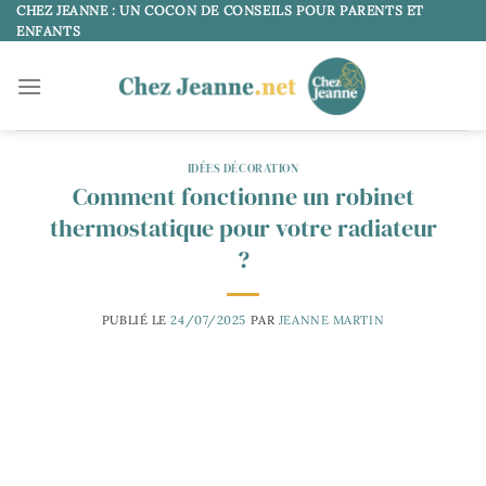
Passer
CHEZ JEANNE : UN COCON DE CONSEILS POUR PARENTS ET
ENFANTS
au
contenu
IDÉES DÉCORATION
Comment fonctionne un robinet
thermostatique pour votre radiateur
?
PUBLIÉ LE
24/07/2025
PAR
JEANNE MARTIN