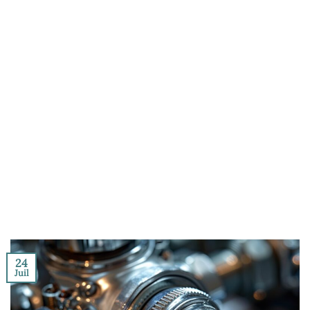
24
Juil