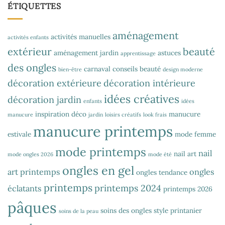
ÉTIQUETTES
aménagement
activités manuelles
activités enfants
extérieur
beauté
aménagement jardin
astuces
apprentissage
des ongles
carnaval
conseils beauté
bien-être
design moderne
décoration extérieure
décoration intérieure
idées créatives
décoration jardin
enfants
idées
inspiration déco
manucure
manucure
jardin
loisirs créatifs
look frais
manucure printemps
estivale
mode femme
mode printemps
nail
nail art
mode ongles 2026
mode été
ongles en gel
art printemps
ongles
ongles tendance
printemps
printemps 2024
éclatants
printemps 2026
pâques
soins des ongles
style printanier
soins de la peau