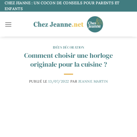
Passer
CHEZ JEANNE : UN COCON DE CONSEILS POUR PARENTS ET
ENFANTS
au
contenu
IDÉES DÉCORATION
Comment choisir une horloge
originale pour la cuisine ?
PUBLIÉ LE
13/07/2022
PAR
JEANNE MARTIN