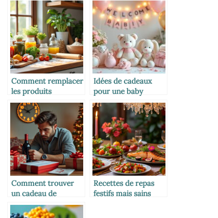
Comment remplacer
Idées de cadeaux
les produits
pour une baby
industriels par du
shower réussie
fait-maison
Comment trouver
Recettes de repas
un cadeau de
festifs mais sains
dernière minute
pour les grandes
efficace
occasions