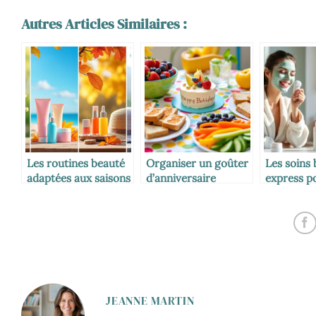
Autres Articles Similaires :
Les routines beauté
Organiser un goûter
Les soins
adaptées aux saisons
d’anniversaire
express p
équilibré
mamans p
JEANNE MARTIN