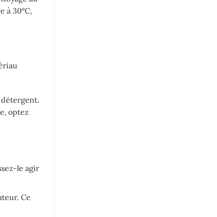
e à 30°C,
tériau
s détergent.
e, optez
sez-le agir
ateur. Ce