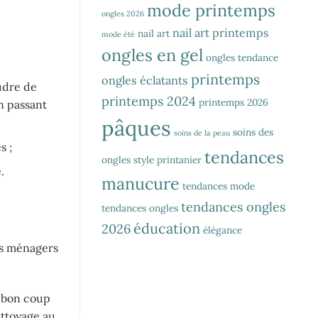
mode printemps
ongles 2026
nail art printemps
nail art
mode été
ongles en gel
ongles tendance
printemps
ongles éclatants
udre de
printemps 2024
printemps 2026
en passant
pâques
soins des
soins de la peau
s ;
tendances
ongles
style printanier
.
manucure
tendances mode
tendances ongles
tendances ongles
éducation
2026
élégance
ts ménagers
n bon coup
ettoyage au