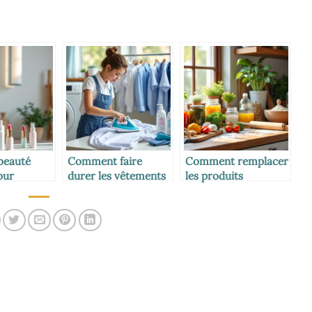
 beauté
Comment faire
Comment remplacer
our
durer les vêtements
les produits
ressées
d’école plus
industriels par du
longtemps
fait-maison