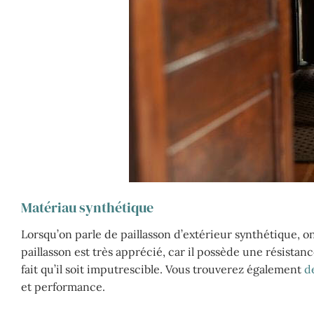
Matériau synthétique
Lorsqu’on parle de paillasson d’extérieur synthétique, o
paillasson est très apprécié, car il possède une résista
fait qu’il soit imputrescible. Vous trouverez également
d
et performance.