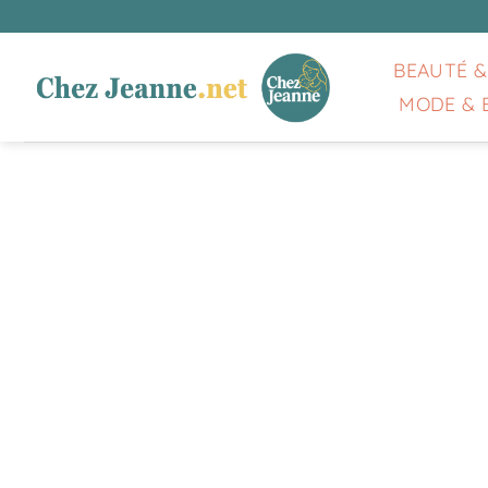
Passer
au
contenu
BEAUTÉ &
MODE & 