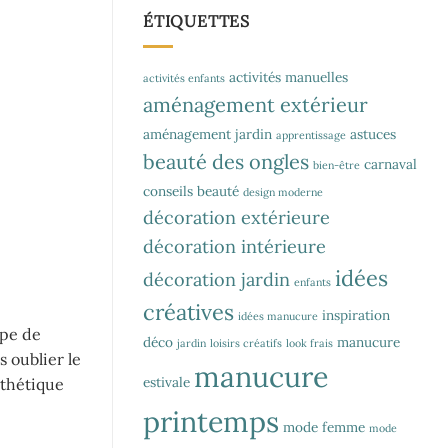
ÉTIQUETTES
activités manuelles
activités enfants
aménagement extérieur
aménagement jardin
astuces
apprentissage
beauté des ongles
carnaval
bien-être
conseils beauté
design moderne
décoration extérieure
décoration intérieure
idées
décoration jardin
enfants
créatives
inspiration
idées manucure
ype de
déco
manucure
jardin
loisirs créatifs
look frais
 oublier le
manucure
estivale
sthétique
printemps
mode femme
mode