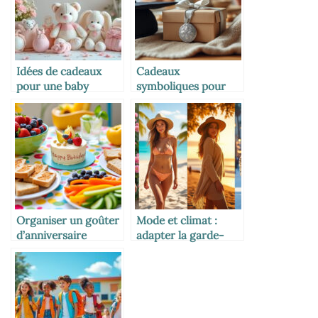
Idées de cadeaux
Cadeaux
pour une baby
symboliques pour
shower réussie
marquer les grandes
étapes de vie
Organiser un goûter
Mode et climat :
d’anniversaire
adapter la garde-
équilibré
robe selon la saison