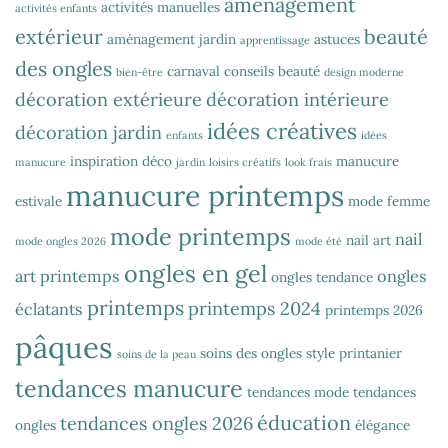
aménagement
activités manuelles
activités enfants
extérieur
beauté
aménagement jardin
astuces
apprentissage
des ongles
carnaval
conseils beauté
bien-être
design moderne
décoration extérieure
décoration intérieure
idées créatives
décoration jardin
enfants
idées
inspiration déco
manucure
manucure
jardin
loisirs créatifs
look frais
manucure printemps
estivale
mode femme
mode printemps
nail
nail art
mode ongles 2026
mode été
ongles en gel
art printemps
ongles
ongles tendance
printemps
printemps 2024
éclatants
printemps 2026
pâques
soins des ongles
style printanier
soins de la peau
tendances manucure
tendances mode
tendances
éducation
tendances ongles 2026
ongles
élégance