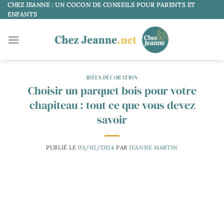
Passer
CHEZ JEANNE : UN COCON DE CONSEILS POUR PARENTS ET
ENFANTS
au
contenu
IDÉES DÉCORATION
Choisir un parquet bois pour votre
chapiteau : tout ce que vous devez
savoir
PUBLIÉ LE
03/02/2024
PAR
JEANNE MARTIN