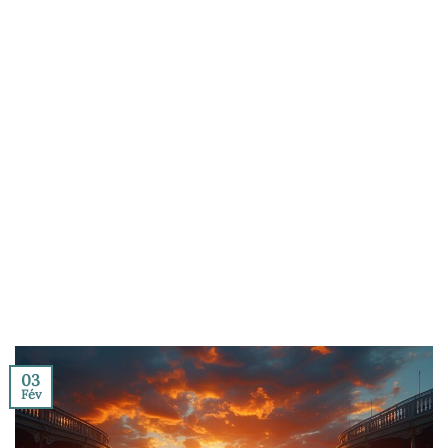
03
Fév